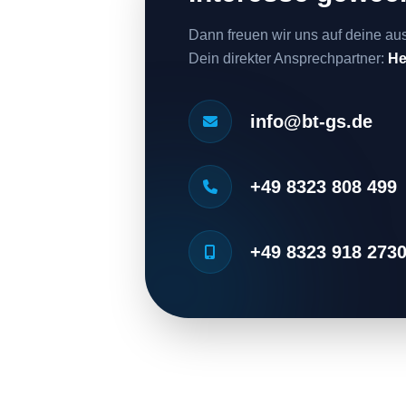
Dann freuen wir uns auf deine au
Dein direkter Ansprechpartner:
He
info@bt-gs.de
+49 8323 808 499
+49 8323 918 273